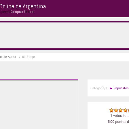
Online de Argentina
s para Comprar Online
os de Autos
>
01 Stage
Categoría/s:
▶
Repuestos
1
votos, tota
5,00
puntos d