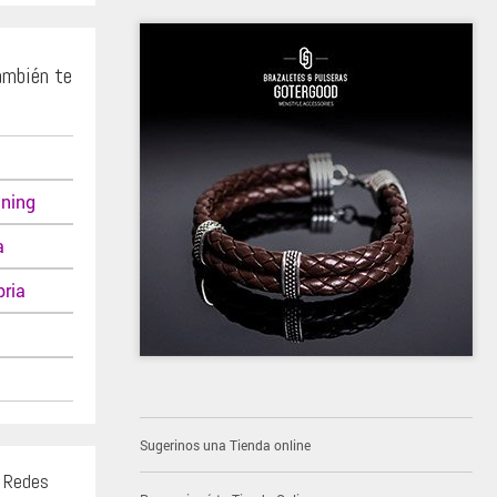
ambién te
uning
a
ria
Sugerinos una Tienda online
s Redes