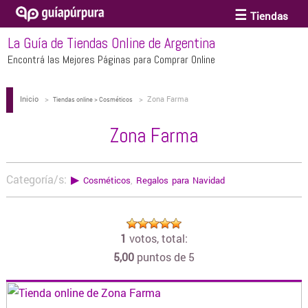
Tiendas
La Guía de Tiendas Online de Argentina
ACCESORIOS Y BIJOUTERIE
Encontrá las Mejores Páginas para Comprar Online
Inicio
>
>
Zona Farma
ANTEOJOS
Tiendas online > Cosméticos
Zona Farma
ARTE
Categoría/s:
▶
Cosméticos
,
Regalos para Navidad
BEBÉS Y CHICOS
1
votos, total:
BICICLETAS
5,00
puntos de 5
BIKINIS Y TRAJES DE BAÑO