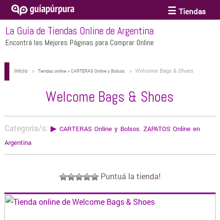
Tiendas
La Guía de Tiendas Online de Argentina
ACCESORIOS Y BIJOUTERIE
Encontrá las Mejores Páginas para Comprar Online
Inicio
>
>
Welcome Bags & Shoes
ANTEOJOS
Tiendas online > CARTERAS Online y Bolsos
Welcome Bags & Shoes
ARTE
Categoría/s:
▶
CARTERAS Online y Bolsos
,
ZAPATOS Online en
BEBÉS Y CHICOS
Argentina
BICICLETAS
Puntuá la tienda!
BIKINIS Y TRAJES DE BAÑO