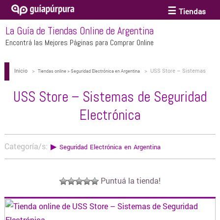
Tiendas
La Guía de Tiendas Online de Argentina
ACCESORIOS Y BIJOUTERIE
Encontrá las Mejores Páginas para Comprar Online
Inicio
>
>
USS Store – Sistemas
ANTEOJOS
Tiendas online > Seguridad Electrónica en Argentina
de Seguridad Electrónica
USS Store – Sistemas de Seguridad
ARTE
Electrónica
BEBÉS Y CHICOS
Categoría/s:
▶
Seguridad Electrónica en Argentina
BICICLETAS
Puntuá la tienda!
BIKINIS Y TRAJES DE BAÑO