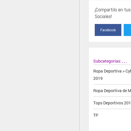
¡Compartilo en tu
Sociales!
Facebook
Subcategorías:
,
,
,
Ropa Deportiva > C
2019
Ropa Deportiva de M
Tops Deportivos 20
TP