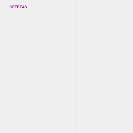
OFERTAS