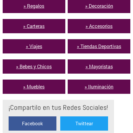
» Regalos
» Decoración
» Carteras
» Accesorios
» Viajes
» Tiendas Deportivas
» Bebes y Chicos
» Mayoristas
» Muebles
» Iluminación
¡Compartilo en tus Redes Sociales!
Facebook
Twittear