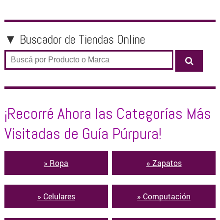
ZAPATOS
OTROS PRODUCTOS
▼ Buscador de Tiendas Online
OFERTAS
¡Recorré Ahora las Categorías Más
Visitadas de Guía Púrpura!
» Ropa
» Zapatos
» Celulares
» Computación