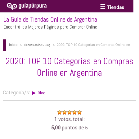
Tiendas
La Guía de Tiendas Online de Argentina
ACCESORIOS Y BIJOUTERIE
Encontrá las Mejores Páginas para Comprar Online
Inicio
>
>
2020: TOP 10 Categorías en Compras Online en
ANTEOJOS
Tiendas online > Blog
Argentina
2020: TOP 10 Categorías en Compras
ARTE
Online en Argentina
BEBÉS Y CHICOS
Categoría/s:
▶
Blog
BICICLETAS
1
votos, total:
5,00
puntos de 5
BIKINIS Y TRAJES DE BAÑO