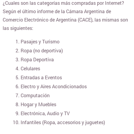
¿Cuales son las categorías más compradas por Internet?
Según el último informe de la Cámara Argentina de
BLANQUERIA
Comercio Electrónico de Argentina (CACE), las mismas son
las siguientes:
CARTERAS Y BOLSOS
Pasajes y Turismo
Ropa (no deportiva)
¿DONDE COMPRAR CELULARES ONLINE?
Ropa Deportiva
Celulares
COLCHONES Y SOMMIERS
Entradas a Eventos
Electro y Aires Acondicionados
COMIDAS Y ALIMENTOS
Computación
Hogar y Muebles
Electrónica, Audio y TV
COSMÉTICOS Y BELLEZA
Infantiles (Ropa, accesorios y juguetes)
COMPUTACION