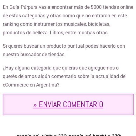
En Guía Púrpura vas a encontrar más de 5000 tiendas online
de estas categorías y otras como que no entraron en este
CUPONERAS DE DESCUENTOS
ranking como instrumentos musicales, bicicletas,
productos de belleza, Libros, entre muchas otras.
CURSOS Y TALLERES
Si querés buscar un producto puntual podés hacerlo con
nuestro buscador de tiendas.
DECORACIÓN Y BAZAR
¿Hay alguna categoría que quieras que agreguemos o
querés dejarnos algún comentario sobre la actualidad del
DEPORTES Y FITNESS
eCommerce en Argentina?
»
ENVIAR COMENTARIO
ELECTRO Y TECNOLOGÍA
COTILLÓN ONLINE Y DECO PARA FIESTAS
google_ad_width = 336; google_ad_height = 280;