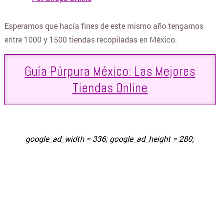
Esperamos que hacía fines de este mismo año tengamos
CUPONERAS DE DESCUENTOS
entre 1000 y 1500 tiendas recopiladas en México.
CURSOS Y TALLERES
Guía Púrpura México: Las Mejores
Tiendas Online
DECORACIÓN Y BAZAR
DEPORTES Y FITNESS
google_ad_width = 336; google_ad_height = 280;
ELECTRO Y TECNOLOGÍA
COTILLÓN ONLINE Y DECO PARA FIESTAS