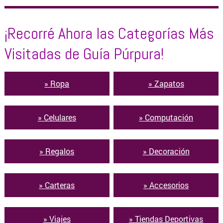
ZAPATOS
¡Recorré Ahora las Categorías Más
OTROS PRODUCTOS
Visitadas de Guía Púrpura!
OFERTAS
» Ropa
» Zapatos
» Celulares
» Computación
» Regalos
» Decoración
» Carteras
» Accesorios
» Viajes
» Tiendas Deportivas