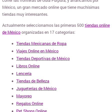
correr las fronteras de Guía Púrpura, y arrancamos por
México, un gran mercado online que tiene muchísimas
BLANQUERIA
tiendas muy interesantes.
Actualmente seleccionamos las primeras 500
tiendas online
CARTERAS Y BOLSOS
de México
organizadas en 17 categorías:
Tiendas Mexicanas de Ropa
¿DONDE COMPRAR CELULARES ONLINE?
Viajes Online en México
Tiendas Deportivas de México
COLCHONES Y SOMMIERS
Libros Online
Lencería
COMIDAS Y ALIMENTOS
Tiendas de Belleza
Jugueterías de México
COSMÉTICOS Y BELLEZA
Mayoreo
Regalos Online
Pet Shops Online
COMPUTACION