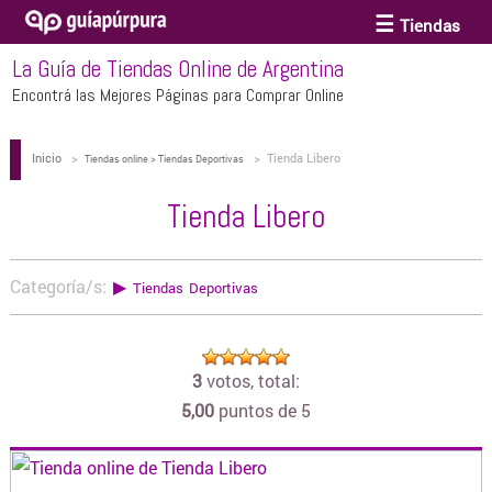
Tiendas
La Guía de Tiendas Online de Argentina
ACCESORIOS Y BIJOUTERIE
Encontrá las Mejores Páginas para Comprar Online
Inicio
>
>
Tienda Libero
ANTEOJOS
Tiendas online > Tiendas Deportivas
Tienda Libero
ARTE
Categoría/s:
▶
Tiendas Deportivas
BEBÉS Y CHICOS
3
votos, total:
BICICLETAS
5,00
puntos de 5
BIKINIS Y TRAJES DE BAÑO