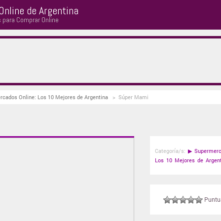
Online de Argentina
s para Comprar Online
rcados Online: Los 10 Mejores de Argentina
>
Súper Mami
Categoría/s:
▶
Supermerc
Los 10 Mejores de Argen
Puntuá