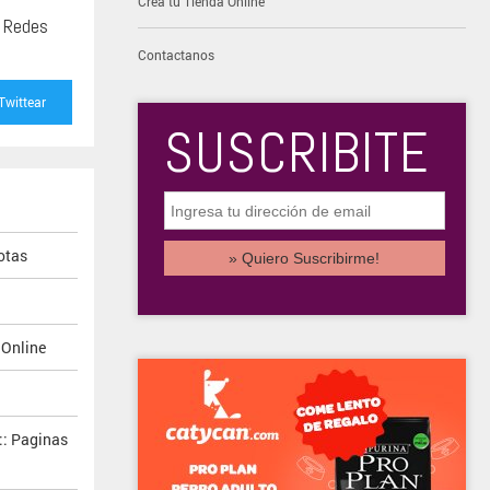
Creá tu Tienda Online
s Redes
Contactanos
Twittear
SUSCRIBITE
otas
 Online
:: Paginas