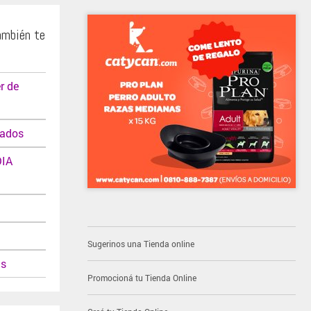
ambién te
r de
cados
DIA
Sugerinos una Tienda online
as
Promocioná tu Tienda Online