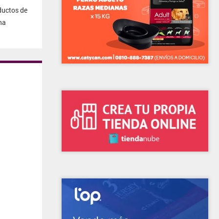
ductos de
na