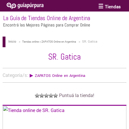
Tiendas
La Guía de Tiendas Online de Argentina
ACCESORIOS Y BIJOUTERIE
Encontrá las Mejores Páginas para Comprar Online
Inicio
>
>
SR. Gatica
ANTEOJOS
Tiendas online > ZAPATOS Online en Argentina
SR. Gatica
ARTE
Categoría/s:
▶
ZAPATOS Online en Argentina
BEBÉS Y CHICOS
Puntuá la tienda!
BICICLETAS
BIKINIS Y TRAJES DE BAÑO