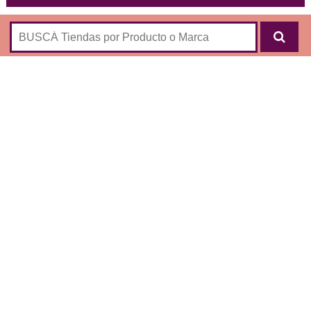
Marca de calzado para hombres y mujeres:
Botas
Zapatos
Sandalias
Suecos
CLIC PARA VISITAR
ESTA TIENDA ONLINE
➜
https://www.srgatica.com/
google_ad_width = 336; google_ad_height = 280;