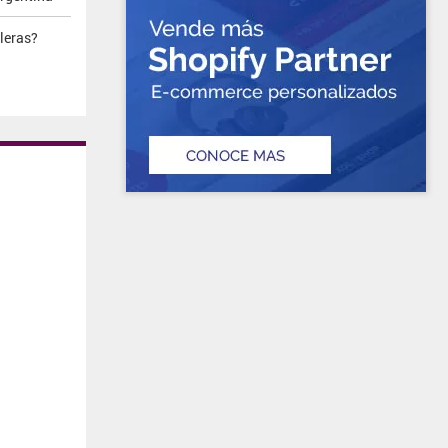
leras?