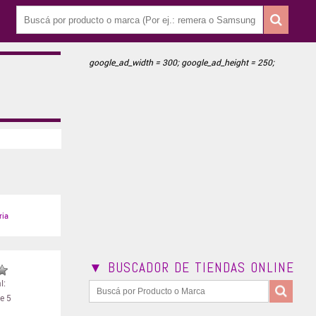
google_ad_width = 300; google_ad_height = 250;
ria
▼ BUSCADOR DE TIENDAS ONLINE
l:
e 5