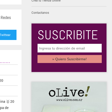
Creá tu Tienda Online
Contactanos
s Redes
SUSCRIBITE
Twittear
,
,
,
,
,
,
,
20
ina 🥇 20
opa de