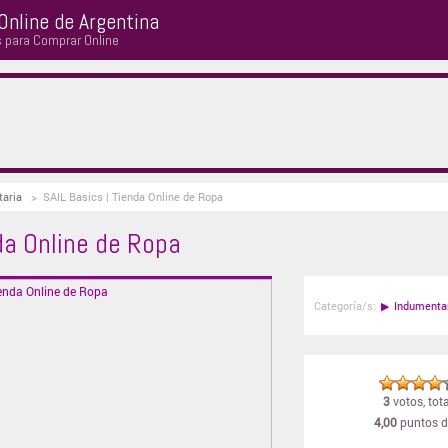
Online de Argentina
s para Comprar Online
taria
>
SAIL Basics | Tienda Online de Ropa
da Online de Ropa
Categoría/s:
▶
Indumenta
3
votos, tota
4,00
puntos d