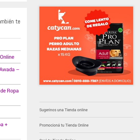
ambién te
Online
 Awada –
 de Ropa
Sugerinos una Tienda online
pa +
Promocioná tu Tienda Online