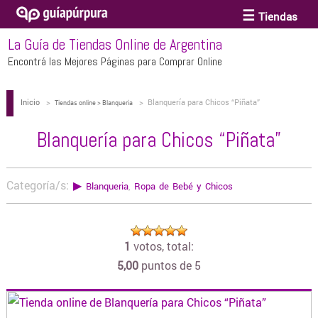
Tiendas
La Guía de Tiendas Online de Argentina
ACCESORIOS Y BIJOUTERIE
Encontrá las Mejores Páginas para Comprar Online
Inicio
>
>
Blanquería para Chicos “Piñata”
ANTEOJOS
Tiendas online > Blanqueria
Blanquería para Chicos “Piñata”
ARTE
Categoría/s:
▶
Blanqueria
,
Ropa de Bebé y Chicos
BEBÉS Y CHICOS
1
votos, total:
BICICLETAS
5,00
puntos de 5
BIKINIS Y TRAJES DE BAÑO