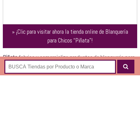
»
¡Clic para visitar ahora la tienda online de
Blanquería
para Chicos “Piñata”
!
Piñata
fabrica y comercializa productos de blanqueria para
niños bajo diferentes
licencias:
ACOLCHADOS
ALMOHADONES
FRAZADAS
MANTAS T.V.
SÁBANAS
TOALLÓN DE PLAYA
SÁBANAS