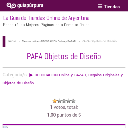
Tiendas
La Guía de Tiendas Online de Argentina
ACCESORIOS Y BIJOUTERIE
Encontrá las Mejores Páginas para Comprar Online
Inicio
>
>
PAPA Objetos de Diseño
ANTEOJOS
Tiendas online > DECORACION Online y BAZAR
PAPA Objetos de Diseño
ARTE
Categoría/s:
▶
DECORACION Online y BAZAR
,
Regalos Originales y
BEBÉS Y CHICOS
Objetos de Diseño
BICICLETAS
1
votos, total:
1,00
puntos de 5
BIKINIS Y TRAJES DE BAÑO