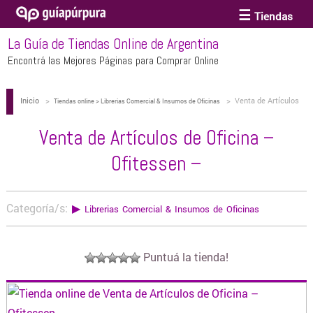
Tiendas
La Guía de Tiendas Online de Argentina
ACCESORIOS Y BIJOUTERIE
Encontrá las Mejores Páginas para Comprar Online
Inicio
>
>
Venta de Artículos
ANTEOJOS
Tiendas online > Librerias Comercial & Insumos de Oficinas
de Oficina – Ofitessen –
Venta de Artículos de Oficina –
ARTE
Ofitessen –
BEBÉS Y CHICOS
Categoría/s:
▶
Librerias Comercial & Insumos de Oficinas
BICICLETAS
Puntuá la tienda!
BIKINIS Y TRAJES DE BAÑO