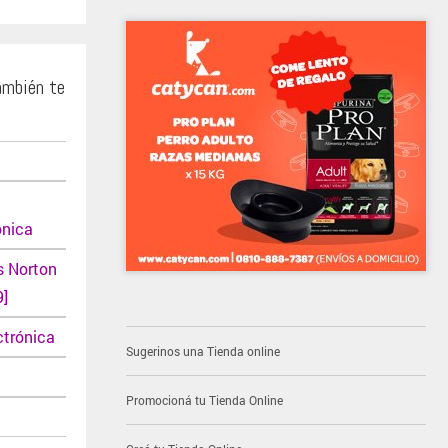
ambién te
ónica
s Norton
9]
ctrónica
Sugerinos una Tienda online
Promocioná tu Tienda Online