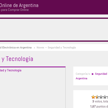
Online de Argentina
s para Comprar Online
d Electrónica en Argentina
>
Novex – Seguridad y Tecnología
 y Tecnología
Categoría/s:
▶
Seguridad 
Argentina
3
votos, tota
1,67
puntos d