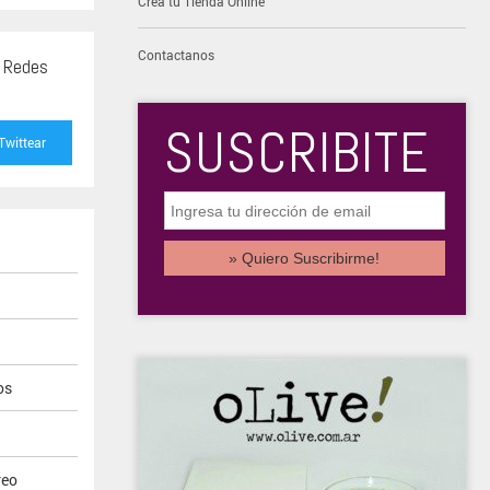
Creá tu Tienda Online
Contactanos
s Redes
SUSCRIBITE
Twittear
os
reo