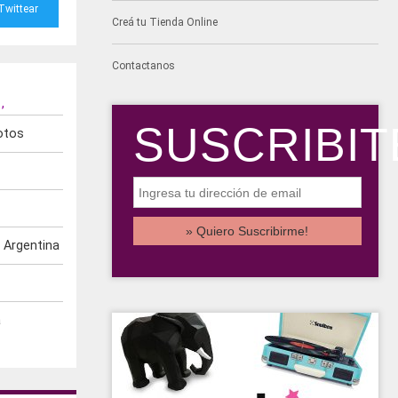
Twittear
Creá tu Tienda Online
Contactanos
,
,
SUSCRIBIT
otos
 Argentina
a