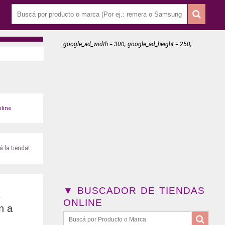
google_ad_width = 300; google_ad_height = 250;
line
 la tienda!
▼ BUSCADOR DE TIENDAS
s
ONLINE
n a