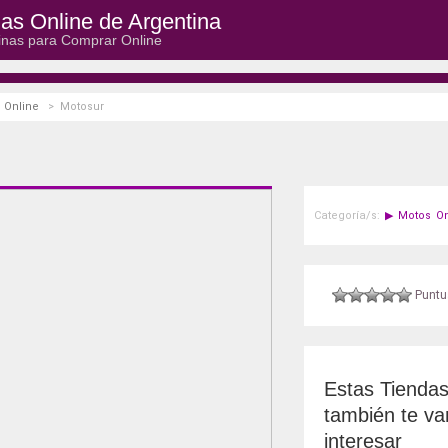
as Online de Argentina
inas para Comprar Online
 Online
>
Motosur
Categoría/s:
▶
Motos On
Puntuá
Estas Tienda
también te va
interesar