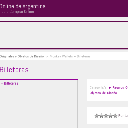
Online de Argentina
s para Comprar Online
Originales y Objetos de Diseño
>
Monkey Wallets – Billeteras
Billeteras
Categoría/s:
▶
Regalos Or
Objetos de Diseño
Puntuá