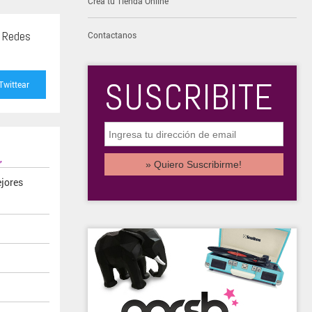
Creá tu Tienda Online
s Redes
Contactanos
SUSCRIBITE
Twittear
,
ejores