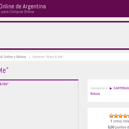
Online de Argentina
s para Comprar Online
AS Online y Bolsos
>
Carteras “Mary & Me”
Me”
Categoría/s:
▶
CARTERAS 
Bolsos
1
votos, tota
5,00
puntos d