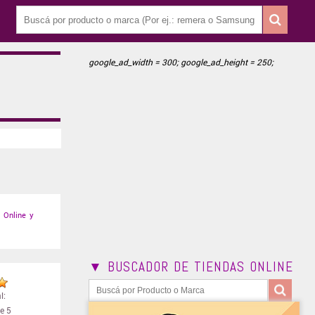
google_ad_width = 300; google_ad_height = 250;
Online y
▼ BUSCADOR DE TIENDAS ONLINE
l:
e 5