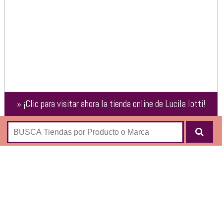
»
¡Clic para visitar ahora la tienda online de
Lucila Iotti
!
Shop online de la marca de calzado femenino Lucila Iotti,
nieta del fundador de la casa de sastrería masculina IOTTI
abierta en los años 30 en Buenos Aires:
Botas
Sandalias
Chatas