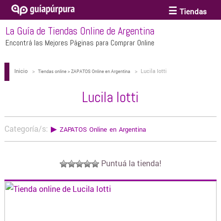
Tiendas
La Guía de Tiendas Online de Argentina
ACCESORIOS Y BIJOUTERIE
Encontrá las Mejores Páginas para Comprar Online
Inicio
>
>
Lucila Iotti
ANTEOJOS
Tiendas online > ZAPATOS Online en Argentina
Lucila Iotti
ARTE
Categoría/s:
▶
ZAPATOS Online en Argentina
BEBÉS Y CHICOS
Puntuá la tienda!
BICICLETAS
BIKINIS Y TRAJES DE BAÑO