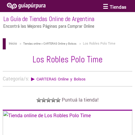
Tiendas
La Guía de Tiendas Online de Argentina
ACCESORIOS Y BIJOUTERIE
Encontrá las Mejores Páginas para Comprar Online
Inicio
>
>
Los Robles Polo Time
ANTEOJOS
Tiendas online > CARTERAS Online y Bolsos
Los Robles Polo Time
ARTE
Categoría/s:
▶
CARTERAS Online y Bolsos
BEBÉS Y CHICOS
Puntuá la tienda!
BICICLETAS
BIKINIS Y TRAJES DE BAÑO