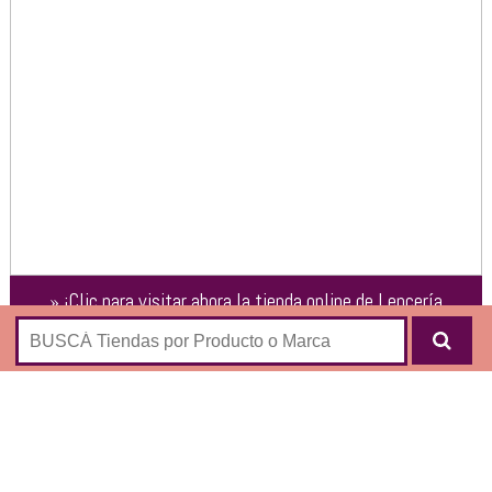
»
¡Clic para visitar ahora la tienda online de
Lencería
Danela (Mayorista)
!
Venta mayorista de productos de lencería femenina:
Marcela Koury
Yne & Ca