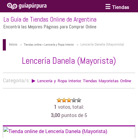
Tiendas
La Guía de Tiendas Online de Argentina
ACCESORIOS Y BIJOUTERIE
Encontrá las Mejores Páginas para Comprar Online
Inicio
>
>
Lencería Danela (Mayorista)
ANTEOJOS
Tiendas online > Lencería y Ropa Interior
Lencería Danela (Mayorista)
ARTE
Categoría/s:
▶
Lencería y Ropa Interior
,
Tiendas Mayoristas Online
BEBÉS Y CHICOS
1
votos, total:
BICICLETAS
3,00
puntos de 5
BIKINIS Y TRAJES DE BAÑO