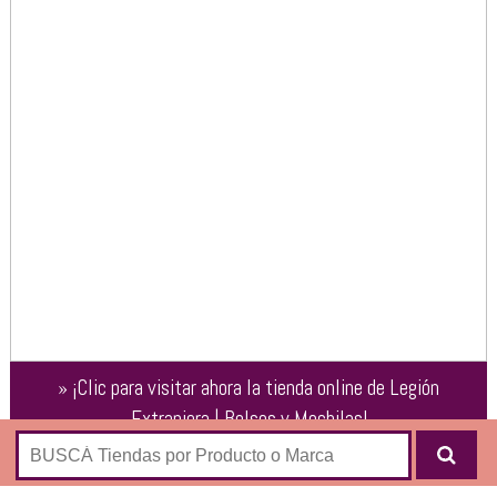
»
¡Clic para visitar ahora la tienda online de
Legión
Extranjera | Bolsos y Mochilas
!
Tienda online de
Legión Extranjera
, una marca de bolsos