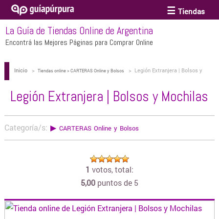
Tiendas
La Guía de Tiendas Online de Argentina
ACCESORIOS Y BIJOUTERIE
Encontrá las Mejores Páginas para Comprar Online
Inicio
>
>
Legión Extranjera | Bolsos y
ANTEOJOS
Tiendas online > CARTERAS Online y Bolsos
Mochilas
Legión Extranjera | Bolsos y Mochilas
ARTE
Categoría/s:
▶
CARTERAS Online y Bolsos
BEBÉS Y CHICOS
1
votos, total:
BICICLETAS
5,00
puntos de 5
BIKINIS Y TRAJES DE BAÑO