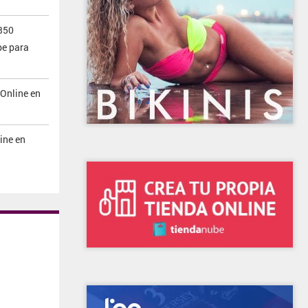
350
be para
 Online en
ine en