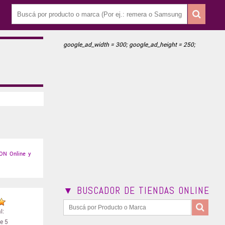
google_ad_width = 300; google_ad_height = 250;
ON Online y
▼ BUSCADOR DE TIENDAS ONLINE
l:
e 5