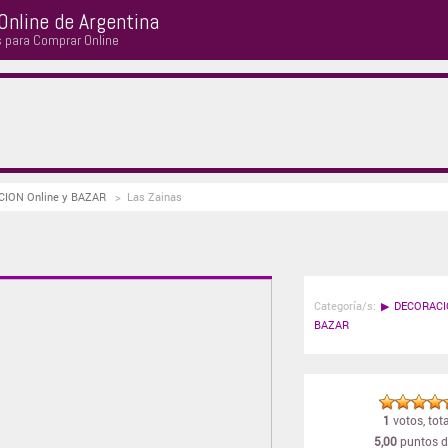
Online de Argentina
s para Comprar Online
ACION Online y BAZAR
>
Las Zainas
Categoría/s:
▶
DECORACI
BAZAR
1
votos, tota
5,00
puntos d