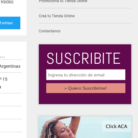
s Redes
Promocioná tu Tienda Online
Creá tu Tienda Online
Twittear
Contactanos
SUSCRIBITE
,
,
,
Argentinas
P 15
a