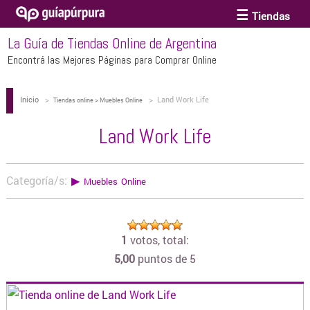
Tiendas
La Guía de Tiendas Online de Argentina
ACCESORIOS Y BIJOUTERIE
Encontrá las Mejores Páginas para Comprar Online
Inicio
>
>
Land Work Life
ANTEOJOS
Tiendas online > Muebles Online
Land Work Life
ARTE
Categoría/s:
▶
Muebles Online
BEBÉS Y CHICOS
1
votos, total:
BICICLETAS
5,00
puntos de 5
BIKINIS Y TRAJES DE BAÑO