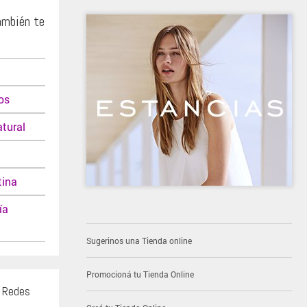
ambién te
os
tural
tina
ía
Sugerinos una Tienda online
Promocioná tu Tienda Online
s Redes