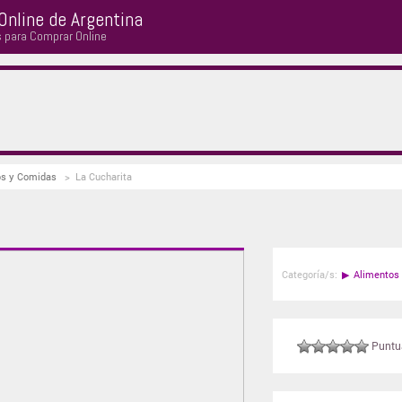
Online de Argentina
s para Comprar Online
os y Comidas
>
La Cucharita
Categoría/s:
▶
Alimentos
Puntuá