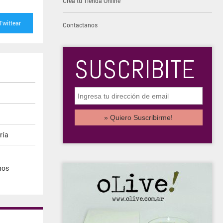
Creá tu Tienda Online
Twittear
Contactanos
SUSCRIBITE
ría
nos