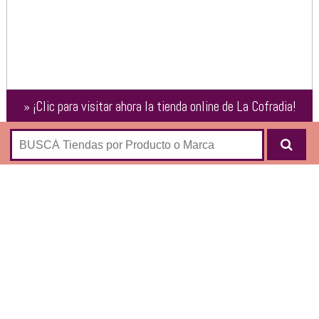
»
¡Clic para visitar ahora la tienda online de
La Cofradia
!
CAMISAS
REMERAS
SACOS
SWEATERS
VESTIDOS
JEANS
PANTALONES
FALDAS
CAMPERAS