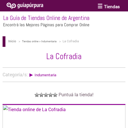
Tiendas
La Guía de Tiendas Online de Argentina
ACCESORIOS Y BIJOUTERIE
Encontrá las Mejores Páginas para Comprar Online
Inicio
>
>
La Cofradia
ANTEOJOS
Tiendas online > Indumentaria
La Cofradia
ARTE
Categoría/s:
▶
Indumentaria
BEBÉS Y CHICOS
Puntuá la tienda!
BICICLETAS
BIKINIS Y TRAJES DE BAÑO