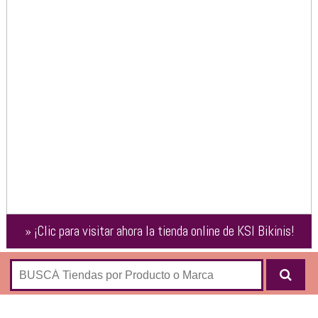
»
¡Clic para visitar ahora la tienda online de
KSI Bikinis
!
Tienda online de trajes de baño e indumentaria deportiva de
la marca
KSI