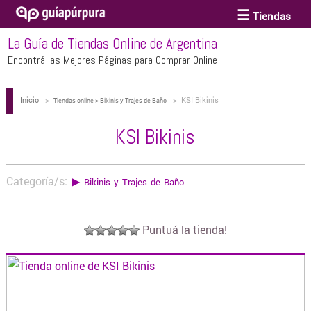
Tiendas
La Guía de Tiendas Online de Argentina
ACCESORIOS Y BIJOUTERIE
Encontrá las Mejores Páginas para Comprar Online
Inicio
>
>
KSI Bikinis
ANTEOJOS
Tiendas online > Bikinis y Trajes de Baño
KSI Bikinis
ARTE
Categoría/s:
▶
Bikinis y Trajes de Baño
BEBÉS Y CHICOS
Puntuá la tienda!
BICICLETAS
BIKINIS Y TRAJES DE BAÑO