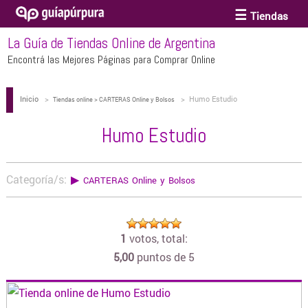
Tiendas
La Guía de Tiendas Online de Argentina
ACCESORIOS Y BIJOUTERIE
Encontrá las Mejores Páginas para Comprar Online
Inicio
>
>
Humo Estudio
ANTEOJOS
Tiendas online > CARTERAS Online y Bolsos
Humo Estudio
ARTE
Categoría/s:
▶
CARTERAS Online y Bolsos
BEBÉS Y CHICOS
1
votos, total:
BICICLETAS
5,00
puntos de 5
BIKINIS Y TRAJES DE BAÑO