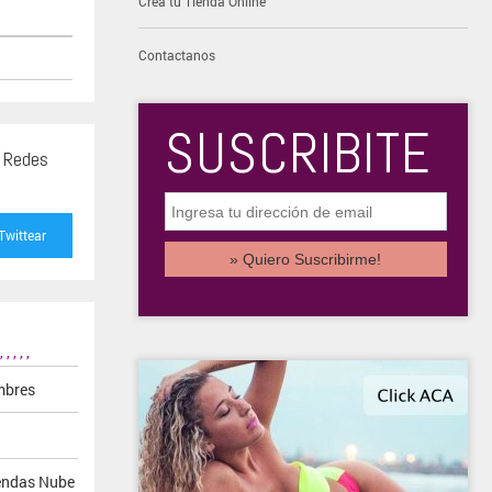
Creá tu Tienda Online
Contactanos
SUSCRIBITE
s Redes
Twittear
,
,
,
,
,
mbres
endas Nube