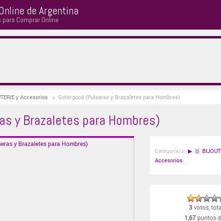
Online de Argentina
s para Comprar Online
UTERIE y Accesorios
>
Gotergood (Pulseras y Brazaletes para Hombres)
as y Brazaletes para Hombres)
Categoría/s:
▶
🥇 BIJOUT
Accesorios
3
votos, tota
1,67
puntos d