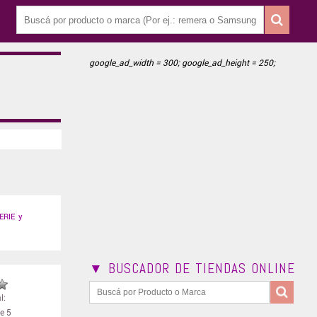
google_ad_width = 300; google_ad_height = 250;
ERIE y
▼ BUSCADOR DE TIENDAS ONLINE
l:
e 5