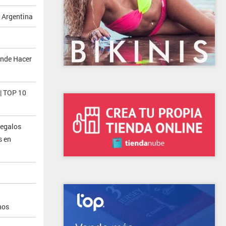
 Argentina
onde Hacer
| TOP 10
a
Regalos
s en
nos