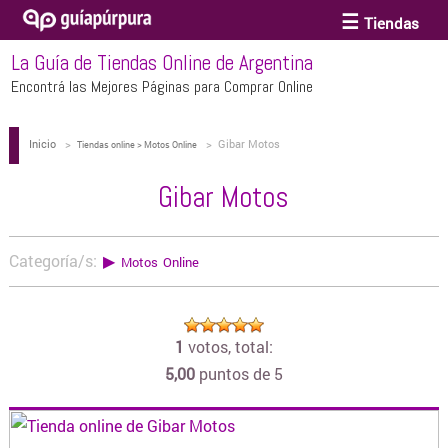
Tiendas
La Guía de Tiendas Online de Argentina
ACCESORIOS Y BIJOUTERIE
Encontrá las Mejores Páginas para Comprar Online
Inicio
>
>
Gibar Motos
ANTEOJOS
Tiendas online > Motos Online
Gibar Motos
ARTE
Categoría/s:
▶
Motos Online
BEBÉS Y CHICOS
1
votos, total:
BICICLETAS
5,00
puntos de 5
BIKINIS Y TRAJES DE BAÑO