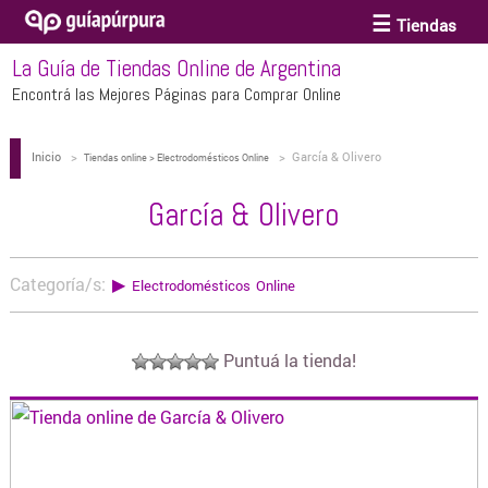
Tiendas
La Guía de Tiendas Online de Argentina
ACCESORIOS Y BIJOUTERIE
Encontrá las Mejores Páginas para Comprar Online
Inicio
>
>
García & Olivero
ANTEOJOS
Tiendas online > Electrodomésticos Online
García & Olivero
ARTE
Categoría/s:
▶
Electrodomésticos Online
BEBÉS Y CHICOS
Puntuá la tienda!
BICICLETAS
BIKINIS Y TRAJES DE BAÑO