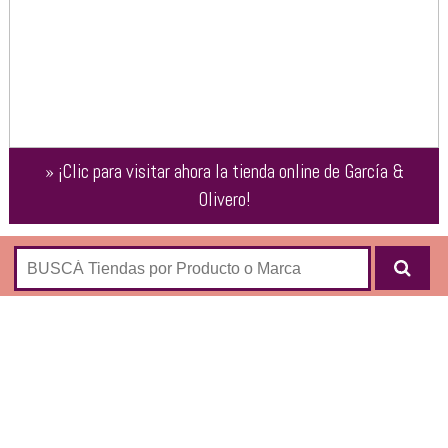
»
¡Clic para visitar ahora la tienda online de
García &
Olivero
!
GARCIA Y OLIVERO es una cadena de venta de
electrodomésticos y artículos para el hogar fundada en
1970 en Armstrong, Santa Fe:
Termotanques y Calefones
Lavado
Telefonía
Heladeras/Freezer