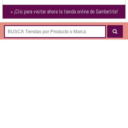
»
¡Clic para visitar ahora la tienda online de
Gambetita
!
Tienda online especializada en juegos de salón, deportes y
entretenimiento:
METEGOLES
PING PONG
CAMAS ELASTICAS
MOVILIDAD ELECTRICA
SKATES Y LONGBOARDS
ROLLERS
MONOPATINES
BICICLETAS
BOXEO
TENIS