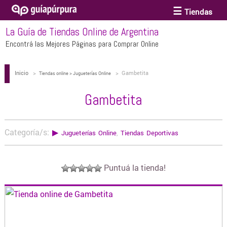
Tiendas
La Guía de Tiendas Online de Argentina
ACCESORIOS Y BIJOUTERIE
Encontrá las Mejores Páginas para Comprar Online
Inicio
>
>
Gambetita
ANTEOJOS
Tiendas online > Jugueterías Online
Gambetita
ARTE
Categoría/s:
▶
Jugueterías Online
,
Tiendas Deportivas
BEBÉS Y CHICOS
Puntuá la tienda!
BICICLETAS
BIKINIS Y TRAJES DE BAÑO