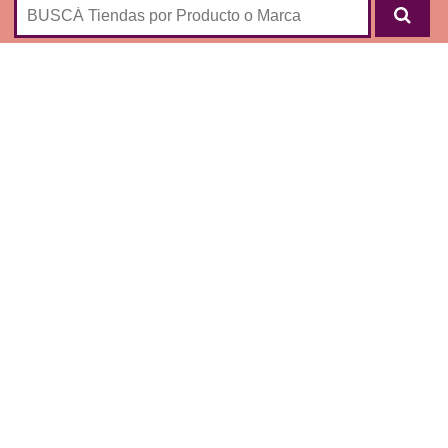
Marca de moda masculina y femenina:
CAMISA
REMERAS
VESTIDOS
ABRIGOS
SWEATERS
PANTALONES
CALZADO
OTROS ACCESORIOS ROPA
En esta tienda también vas a encontrar productos
discontinuos.
CLIC PARA VISITAR
ESTA TIENDA ONLINE
➜