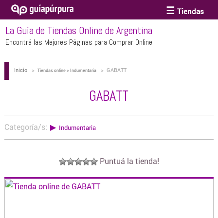
Tiendas
La Guía de Tiendas Online de Argentina
ACCESORIOS Y BIJOUTERIE
Encontrá las Mejores Páginas para Comprar Online
Inicio
>
>
GABATT
ANTEOJOS
Tiendas online > Indumentaria
GABATT
ARTE
Categoría/s:
▶
Indumentaria
BEBÉS Y CHICOS
Puntuá la tienda!
BICICLETAS
BIKINIS Y TRAJES DE BAÑO