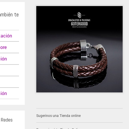
ambién te
tación
ore
ción
ión
Sugerinos una Tienda online
s Redes