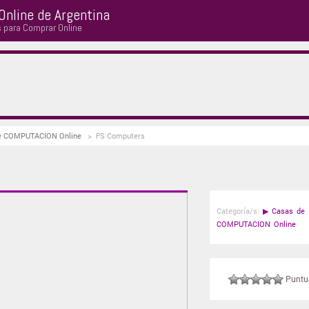
Online de Argentina
s para Comprar Online
 de COMPUTACION Online
>
FS Computers
Categoría/s:
▶
Casas de
COMPUTACION Online
Puntuá