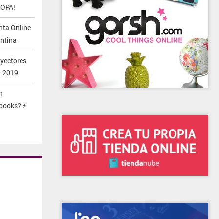
ROPA!
nta Online
entina
yectores
? 2019
n
books? ⚡