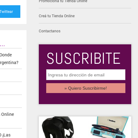
Promocioná tu Tienda Online
Twittear
Creá tu Tienda Online
Contactanos
,
,
,
SUSCRIBITE
¿Donde
rgentina?
 Online
 ¡Las