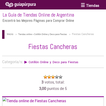
Tiendas
La Guía de Tiendas Online de Argentina
ACCESORIOS Y BIJOUTERIE
Encontrá las Mejores Páginas para Comprar Online
Inicio
>
>
Fiestas Cancheras
ANTEOJOS
Tiendas online > Cotillón Online y Deco para Fiestas
Fiestas Cancheras
ARTE
Categoría/s:
▶
Cotillón Online y Deco para Fiestas
BEBÉS Y CHICOS
3
votos, total:
BICICLETAS
3,00
puntos de 5
BIKINIS Y TRAJES DE BAÑO