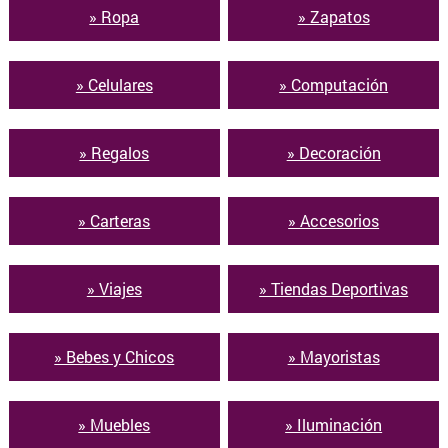
» Ropa
» Zapatos
» Celulares
» Computación
» Regalos
» Decoración
» Carteras
» Accesorios
» Viajes
» Tiendas Deportivas
» Bebes y Chicos
» Mayoristas
» Muebles
» Iluminación