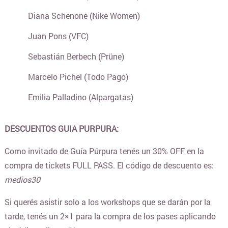
Diana Schenone (Nike Women)
CUPONERAS DE DESCUENTOS
Juan Pons (VFC)
Sebastián Berbech (Prüne)
CURSOS Y TALLERES
Marcelo Pichel (Todo Pago)
Emilia Palladino (Alpargatas)
DECORACIÓN Y BAZAR
DESCUENTOS GUIA PURPURA:
DEPORTES Y FITNESS
Como invitado de Guía Púrpura tenés un 30% OFF en la
compra de tickets FULL PASS. El código de descuento es:
ELECTRO Y TECNOLOGÍA
medios30
Si querés asistir solo a los workshops que se darán por la
COTILLÓN ONLINE Y DECO PARA FIESTAS
tarde, tenés un 2×1 para la compra de los pases aplicando