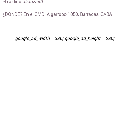
el código
alianza50
FLORERÍAS ONLINE
¿DONDE? En el CMD, Algarrobo 1050, Barracas, CABA
HERRAMIENTAS Y FERRETERÍA
google_ad_width = 336; google_ad_height = 280;
ILUMINACION
INDUMENTARIA
INSTRUMENTOS MUSICALES
JUGUETERIAS
LENCERÍA Y ROPA INTERIOR