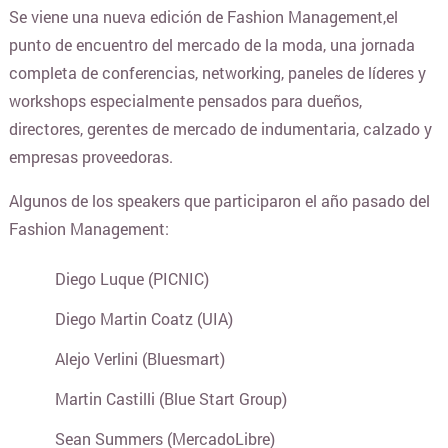
Se viene una nueva edición de Fashion Management,el
BLANQUERIA
punto de encuentro del mercado de la moda, una jornada
completa de conferencias, networking, paneles de líderes y
workshops especialmente pensados para dueños,
CARTERAS Y BOLSOS
directores, gerentes de mercado de indumentaria, calzado y
empresas proveedoras.
¿DONDE COMPRAR CELULARES ONLINE?
Algunos de los speakers que participaron el año pasado del
Fashion Management:
COLCHONES Y SOMMIERS
Diego Luque (PICNIC)
COMIDAS Y ALIMENTOS
Diego Martin Coatz (UIA)
Alejo Verlini (Bluesmart)
COSMÉTICOS Y BELLEZA
Martin Castilli (Blue Start Group)
Sean Summers (MercadoLibre)
COMPUTACION