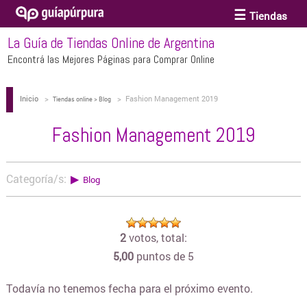
Tiendas
La Guía de Tiendas Online de Argentina
ACCESORIOS Y BIJOUTERIE
Encontrá las Mejores Páginas para Comprar Online
Inicio
>
>
Fashion Management 2019
ANTEOJOS
Tiendas online > Blog
Fashion Management 2019
ARTE
Categoría/s:
▶
Blog
BEBÉS Y CHICOS
2
votos, total:
BICICLETAS
5,00
puntos de 5
BIKINIS Y TRAJES DE BAÑO
Todavía no tenemos fecha para el próximo evento.