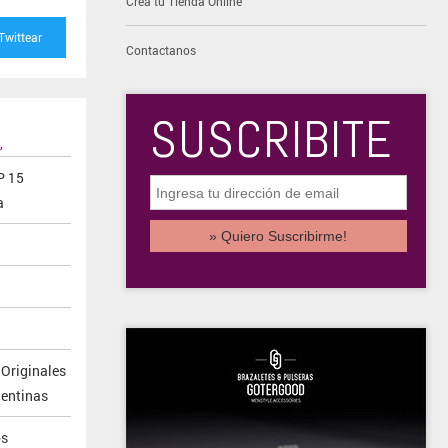
Creá tu Tienda Online
Twittear
Contactanos
SUSCRIBITE
,
P 15
a
 Originales
gentinas
os