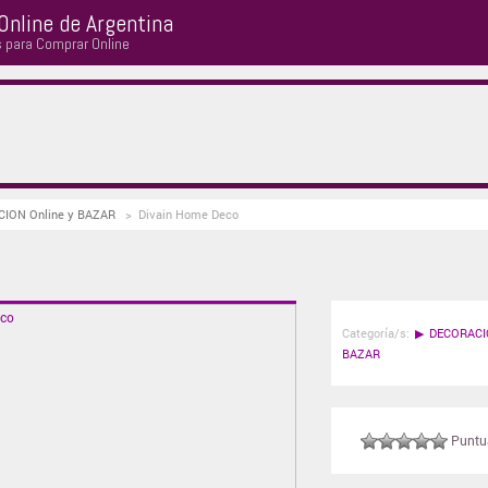
Online de Argentina
s para Comprar Online
ACION Online y BAZAR
>
Divain Home Deco
Categoría/s:
▶
DECORACI
BAZAR
Puntuá