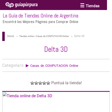
Tiendas
La Guía de Tiendas Online de Argentina
ACCESORIOS Y BIJOUTERIE
Encontrá las Mejores Páginas para Comprar Online
Inicio
>
>
Delta 3D
ANTEOJOS
Tiendas online > Casas de COMPUTACION Online
Delta 3D
ARTE
Categoría/s:
▶
Casas de COMPUTACION Online
BEBÉS Y CHICOS
Puntuá la tienda!
BICICLETAS
BIKINIS Y TRAJES DE BAÑO