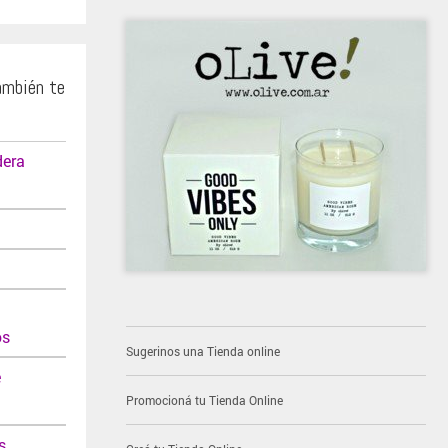
ambién te
dera
os
Sugerinos una Tienda online
e
Promocioná tu Tienda Online
s