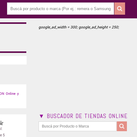
google_ad_width = 300; google_ad_height = 250;
ON Online y
▼ BUSCADOR DE TIENDAS ONLINE
l:
e 5