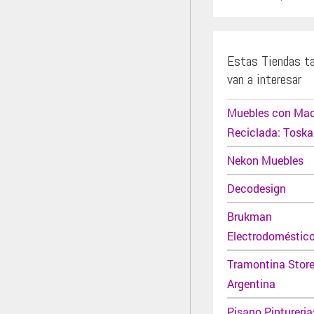
Estas Tiendas t
van a interesar
Muebles con Ma
Reciclada: Toska
Nekon Muebles
Decodesign
Brukman
Electrodoméstic
Tramontina Stor
Argentina
Pisano Pintureria