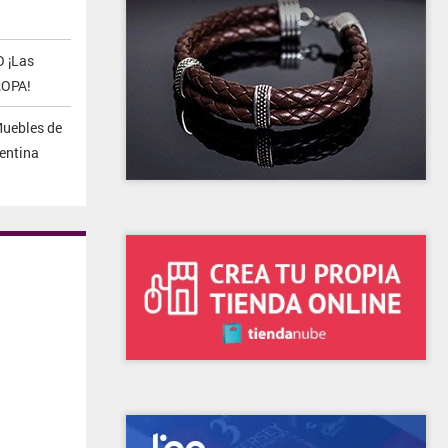
 ¡Las
ROPA!
Muebles de
gentina