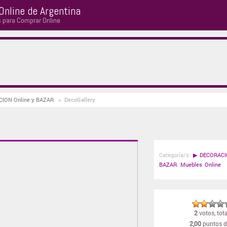
Online de Argentina
s para Comprar Online
ACION Online y BAZAR
>
DecoGallery
Categoría/s:
▶
DECORACI
BAZAR
,
Muebles Online
2
votos, tota
2,00
puntos d