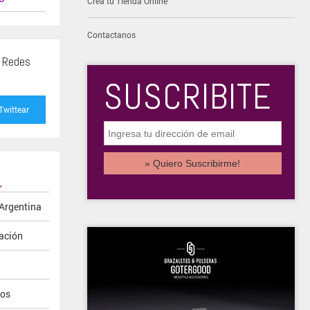
Creá tu Tienda Online
Contactanos
s Redes
SUSCRIBITE
Twittear
,
Argentina
nación
vos