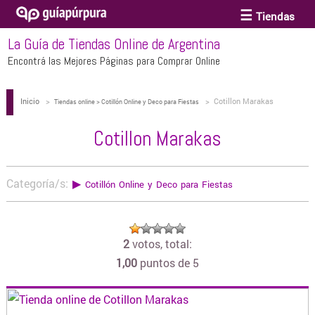
Tiendas
La Guía de Tiendas Online de Argentina
ACCESORIOS Y BIJOUTERIE
Encontrá las Mejores Páginas para Comprar Online
Inicio
>
>
Cotillon Marakas
ANTEOJOS
Tiendas online > Cotillón Online y Deco para Fiestas
Cotillon Marakas
ARTE
Categoría/s:
▶
Cotillón Online y Deco para Fiestas
BEBÉS Y CHICOS
2
votos, total:
BICICLETAS
1,00
puntos de 5
BIKINIS Y TRAJES DE BAÑO