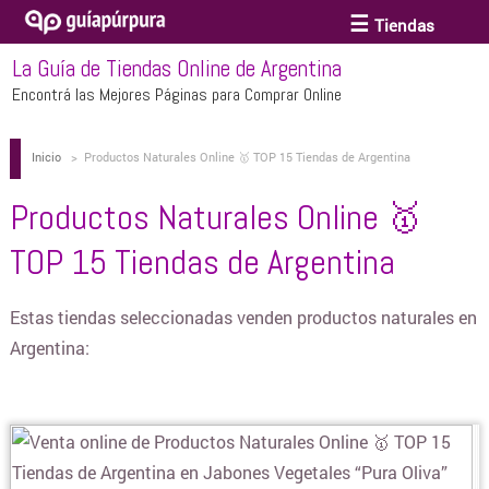
Tiendas
La Guía de Tiendas Online de Argentina
ACCESORIOS Y BIJOUTERIE
Encontrá las Mejores Páginas para Comprar Online
Inicio
>
Productos Naturales Online 🥇 TOP 15 Tiendas de Argentina
ANTEOJOS
Productos Naturales Online 🥇
ARTE
TOP 15 Tiendas de Argentina
BEBÉS Y CHICOS
Estas tiendas seleccionadas venden productos naturales en
Argentina:
BICICLETAS
BIKINIS Y TRAJES DE BAÑO