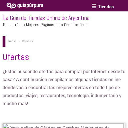
Tiendas
La Guía de Tiendas Online de Argentina
ACCESORIOS Y BIJOUTERIE
Encontrá las Mejores Páginas para Comprar Online
Inicio
>
Ofertas
ANTEOJOS
Ofertas
ARTE
¿Estás buscando ofertas para comprar por Internet desde tu
casa? A continuación recopilamos algunas tiendas online
BEBÉS Y CHICOS
donde vas a encontrar las mejores ofertas en todo tipo de
productos: viajes, restaurantes, tecnología, indumentaria y
BICICLETAS
mucho más!
BIKINIS Y TRAJES DE BAÑO