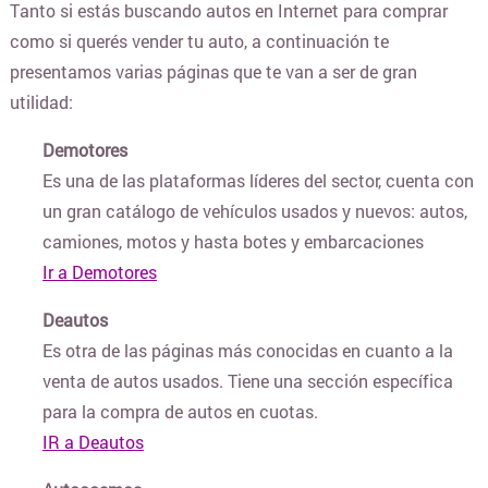
Tanto si estás buscando autos en Internet para comprar
como si querés vender tu auto, a continuación te
BLANQUERIA
presentamos varias páginas que te van a ser de gran
utilidad:
CARTERAS Y BOLSOS
Demotores
Es una de las plataformas líderes del sector, cuenta con
¿DONDE COMPRAR CELULARES ONLINE?
un gran catálogo de vehículos usados y nuevos: autos,
camiones, motos y hasta botes y embarcaciones
COLCHONES Y SOMMIERS
Ir a Demotores
Deautos
COMIDAS Y ALIMENTOS
Es otra de las páginas más conocidas en cuanto a la
venta de autos usados. Tiene una sección específica
para la compra de autos en cuotas.
COSMÉTICOS Y BELLEZA
IR a Deautos
COMPUTACION