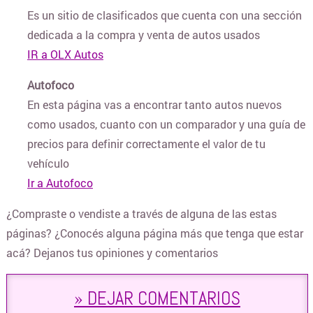
Es un sitio de clasificados que cuenta con una sección
FLORERÍAS ONLINE
dedicada a la compra y venta de autos usados
IR a OLX Autos
HERRAMIENTAS Y FERRETERÍA
Autofoco
En esta página vas a encontrar tanto autos nuevos
ILUMINACION
como usados, cuanto con un comparador y una guía de
precios para definir correctamente el valor de tu
INDUMENTARIA
vehículo
Ir a Autofoco
INSTRUMENTOS MUSICALES
¿Compraste o vendiste a través de alguna de las estas
páginas? ¿Conocés alguna página más que tenga que estar
acá? Dejanos tus opiniones y comentarios
JUGUETERIAS
» DEJAR COMENTARIOS
LENCERÍA Y ROPA INTERIOR