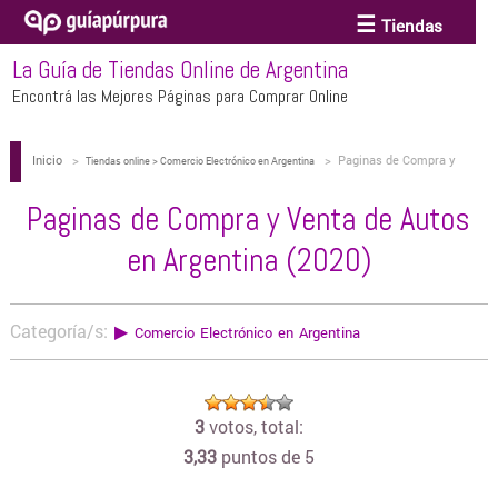
Tiendas
La Guía de Tiendas Online de Argentina
ACCESORIOS Y BIJOUTERIE
Encontrá las Mejores Páginas para Comprar Online
Inicio
>
>
Paginas de Compra y
ANTEOJOS
Tiendas online > Comercio Electrónico en Argentina
Venta de Autos en Argentina (2020)
Paginas de Compra y Venta de Autos
ARTE
en Argentina (2020)
BEBÉS Y CHICOS
Categoría/s:
▶
Comercio Electrónico en Argentina
BICICLETAS
3
votos, total:
3,33
puntos de 5
BIKINIS Y TRAJES DE BAÑO