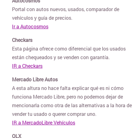
Autocosmos
Portal con autos nuevos, usados, comparador de
vehículos y guía de precios.
CUPONERAS DE DESCUENTOS
Ir a Autocosmos
Checkars
CURSOS Y TALLERES
Esta página ofrece como diferencial que los usados
están chequeados y se venden con garantía.
DECORACIÓN Y BAZAR
IR a Checkars
Mercado Libre Autos
DEPORTES Y FITNESS
A esta altura no hace falta explicar qué es ni cómo
funciona Mercado Libre, pero no podemos dejar de
ELECTRO Y TECNOLOGÍA
mencionarla como otra de las alternativas a la hora de
vender tu usado o querer comprar uno.
IR a MercadoLibre Vehículos
COTILLÓN ONLINE Y DECO PARA FIESTAS
OLX