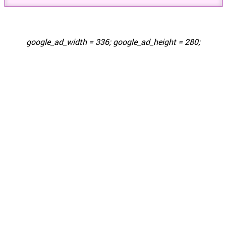
LIBRERÍA & INSUMOS PARA OFICINAS
google_ad_width = 336; google_ad_height = 280;
LIBROS
MOTOS ONLINE
MAYORISTAS
MASCOTAS
MATERIALES DE CONSTRUCCIÓN