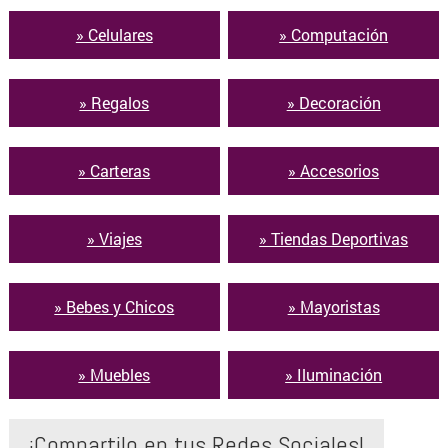
» Celulares
» Computación
» Regalos
» Decoración
» Carteras
» Accesorios
» Viajes
» Tiendas Deportivas
» Bebes y Chicos
» Mayoristas
» Muebles
» Iluminación
¡Compartilo en tus Redes Sociales!