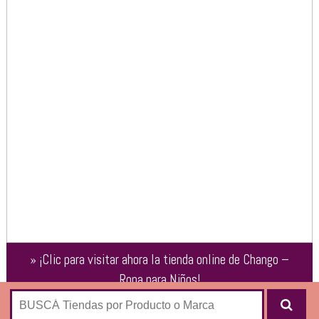
»
¡Clic para visitar ahora la tienda online de
Chango –
Ropa para Niños
!
Marca de indumentaria de autor para
niños de 0 a 10 años