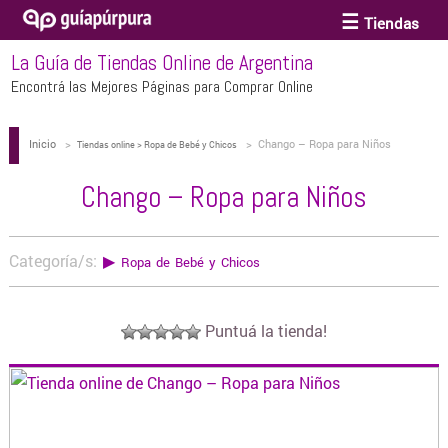
Tiendas
La Guía de Tiendas Online de Argentina
ACCESORIOS Y BIJOUTERIE
Encontrá las Mejores Páginas para Comprar Online
Inicio
>
>
Chango – Ropa para Niños
ANTEOJOS
Tiendas online > Ropa de Bebé y Chicos
Chango – Ropa para Niños
ARTE
Categoría/s:
▶
Ropa de Bebé y Chicos
BEBÉS Y CHICOS
Puntuá la tienda!
BICICLETAS
BIKINIS Y TRAJES DE BAÑO