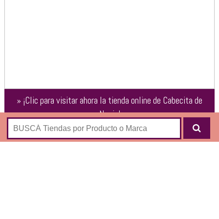
»
¡Clic para visitar ahora la tienda online de
Cabecita de
Novia
!
Tienda online de accesorios:
Pulseras
Collares
Anillos
Aros