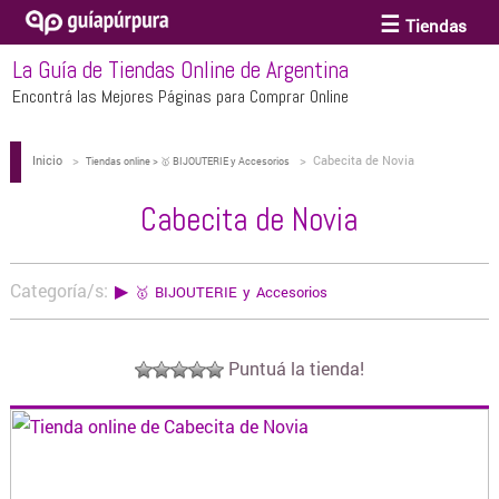
Tiendas
La Guía de Tiendas Online de Argentina
ACCESORIOS Y BIJOUTERIE
Encontrá las Mejores Páginas para Comprar Online
Inicio
>
>
Cabecita de Novia
ANTEOJOS
Tiendas online > 🥇 BIJOUTERIE y Accesorios
Cabecita de Novia
ARTE
Categoría/s:
▶
🥇 BIJOUTERIE y Accesorios
BEBÉS Y CHICOS
Puntuá la tienda!
BICICLETAS
BIKINIS Y TRAJES DE BAÑO