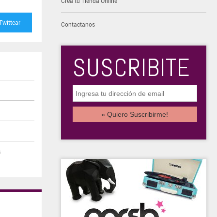
Creá tu Tienda Online
Twittear
Contactanos
SUSCRIBITE
s