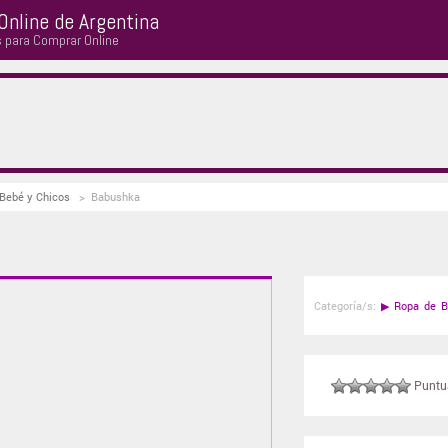
Online de Argentina
s para Comprar Online
 Bebé y Chicos
>
Babushka
Categoría/s:
▶
Ropa de B
Puntuá