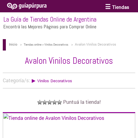
Tiendas
La Guía de Tiendas Online de Argentina
ACCESORIOS Y BIJOUTERIE
Encontrá las Mejores Páginas para Comprar Online
Inicio
>
>
Avalon Vinilos Decorativos
ANTEOJOS
Tiendas online > Vinilos Decorativos
Avalon Vinilos Decorativos
ARTE
Categoría/s:
▶
Vinilos Decorativos
BEBÉS Y CHICOS
Puntuá la tienda!
BICICLETAS
BIKINIS Y TRAJES DE BAÑO