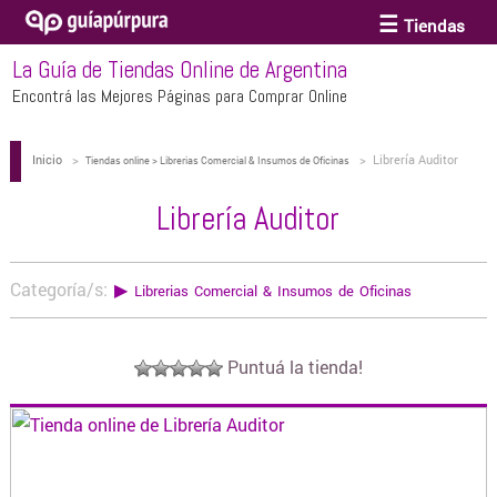
Tiendas
La Guía de Tiendas Online de Argentina
ACCESORIOS Y BIJOUTERIE
Encontrá las Mejores Páginas para Comprar Online
Inicio
>
>
Librería Auditor
ANTEOJOS
Tiendas online > Librerias Comercial & Insumos de Oficinas
Librería Auditor
ARTE
Categoría/s:
▶
Librerias Comercial & Insumos de Oficinas
BEBÉS Y CHICOS
Puntuá la tienda!
BICICLETAS
BIKINIS Y TRAJES DE BAÑO