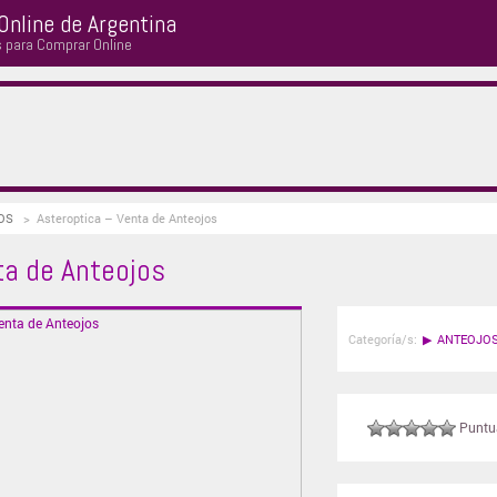
Online de Argentina
s para Comprar Online
JOS
>
Asteroptica – Venta de Anteojos
ta de Anteojos
Categoría/s:
▶
ANTEOJO
Puntuá