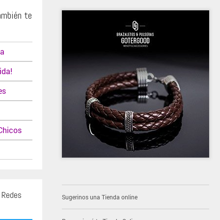
ambién te
ca
ida!
es
Chicos
s Redes
Sugerinos una Tienda online