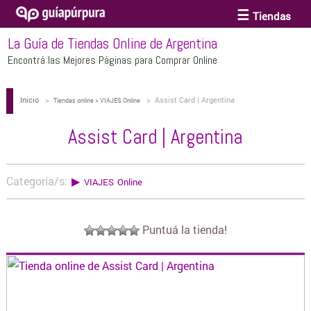
Tiendas
La Guía de Tiendas Online de Argentina
ACCESORIOS Y BIJOUTERIE
Encontrá las Mejores Páginas para Comprar Online
Inicio
>
>
Assist Card | Argentina
ANTEOJOS
Tiendas online > VIAJES Online
Assist Card | Argentina
ARTE
Categoría/s:
▶
VIAJES Online
BEBÉS Y CHICOS
Puntuá la tienda!
BICICLETAS
BIKINIS Y TRAJES DE BAÑO