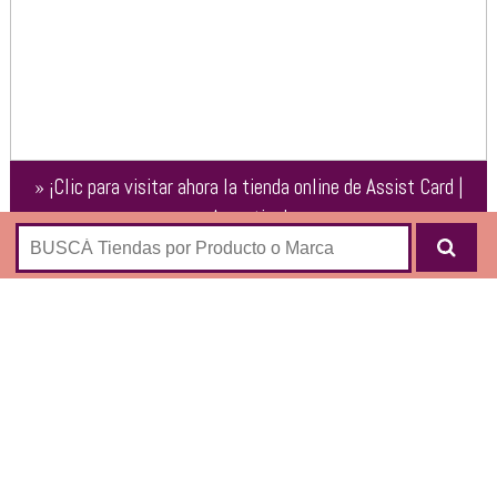
»
¡Clic para visitar ahora la tienda online de
Assist Card |
Argentina
!
Canal de ventas online de
Assist Card
, una de las empresas
líderes en seguros médicos y otros servicios de asistencia a
viajeros:
Asistencia en caso de extravío o demora de
equipaje
Asistencia en caso de menores que queden solos
Asistencia en caso de pasaporte o tickets robados